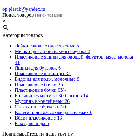
op.plastik@yandex.ru
Поиск товаров
×
Категории товаров
Лейки садовые пластиковые
5
Мешки для строительного мусора
2
Пластиковые ящики для овощей, фруктов, мяса, молока
31
Ящики для бутылок
6
Пластиковые канистры
32
Бидоны для воды, молочные
8
Пластиковые бочки
25
Пластиковые бочки БУ
4
Большие ёмкости от 300 литров
14
Мусорные контейнеры
26
Стеклянные бутылки
20
Колеса пластмассовые для тележек
6
Вёдра пластиковые
13
Баки для воды
5
Подписывайтесь на нашу группу