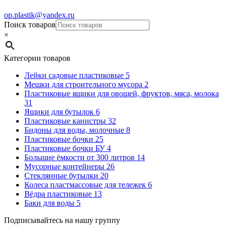
op.plastik@yandex.ru
Поиск товаров
×
Категории товаров
Лейки садовые пластиковые
5
Мешки для строительного мусора
2
Пластиковые ящики для овощей, фруктов, мяса, молока
31
Ящики для бутылок
6
Пластиковые канистры
32
Бидоны для воды, молочные
8
Пластиковые бочки
25
Пластиковые бочки БУ
4
Большие ёмкости от 300 литров
14
Мусорные контейнеры
26
Стеклянные бутылки
20
Колеса пластмассовые для тележек
6
Вёдра пластиковые
13
Баки для воды
5
Подписывайтесь на нашу группу