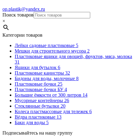
op.plastik@yandex.ru
Поиск товаров
×
Категории товаров
Лейки садовые пластиковые
5
Мешки для строительного мусора
2
Пластиковые ящики для овощей, фруктов, мяса, молока
31
Ящики для бутылок
6
Пластиковые канистры
32
Бидоны для воды, молочные
8
Пластиковые бочки
25
Пластиковые бочки БУ
4
Большие ёмкости от 300 литров
14
Мусорные контейнеры
26
Стеклянные бутылки
20
Колеса пластмассовые для тележек
6
Вёдра пластиковые
13
Баки для воды
5
Подписывайтесь на нашу группу