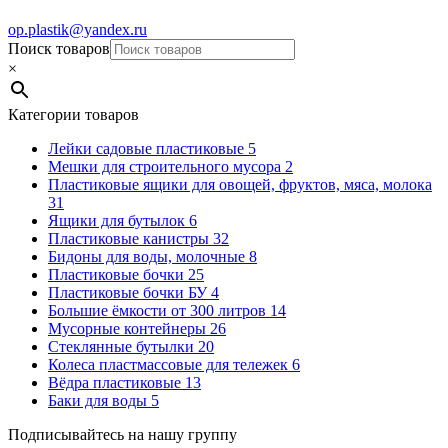
op.plastik@yandex.ru
Поиск товаров
×
Категории товаров
Лейки садовые пластиковые
5
Мешки для строительного мусора
2
Пластиковые ящики для овощей, фруктов, мяса, молока
31
Ящики для бутылок
6
Пластиковые канистры
32
Бидоны для воды, молочные
8
Пластиковые бочки
25
Пластиковые бочки БУ
4
Большие ёмкости от 300 литров
14
Мусорные контейнеры
26
Стеклянные бутылки
20
Колеса пластмассовые для тележек
6
Вёдра пластиковые
13
Баки для воды
5
Подписывайтесь на нашу группу