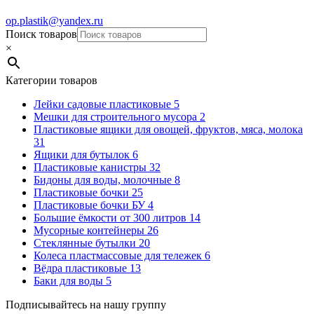
op.plastik@yandex.ru
Поиск товаров
×
Категории товаров
Лейки садовые пластиковые
5
Мешки для строительного мусора
2
Пластиковые ящики для овощей, фруктов, мяса, молока
31
Ящики для бутылок
6
Пластиковые канистры
32
Бидоны для воды, молочные
8
Пластиковые бочки
25
Пластиковые бочки БУ
4
Большие ёмкости от 300 литров
14
Мусорные контейнеры
26
Стеклянные бутылки
20
Колеса пластмассовые для тележек
6
Вёдра пластиковые
13
Баки для воды
5
Подписывайтесь на нашу группу