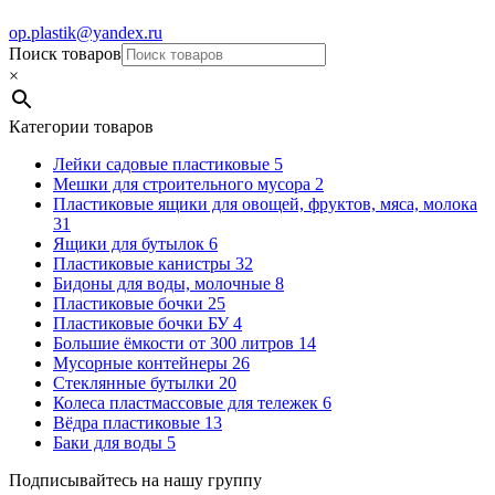
op.plastik@yandex.ru
Поиск товаров
×
Категории товаров
Лейки садовые пластиковые
5
Мешки для строительного мусора
2
Пластиковые ящики для овощей, фруктов, мяса, молока
31
Ящики для бутылок
6
Пластиковые канистры
32
Бидоны для воды, молочные
8
Пластиковые бочки
25
Пластиковые бочки БУ
4
Большие ёмкости от 300 литров
14
Мусорные контейнеры
26
Стеклянные бутылки
20
Колеса пластмассовые для тележек
6
Вёдра пластиковые
13
Баки для воды
5
Подписывайтесь на нашу группу