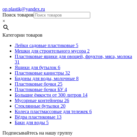
op.plastik@yandex.ru
Поиск товаров
×
Категории товаров
Лейки садовые пластиковые
5
Мешки для строительного мусора
2
Пластиковые ящики для овощей, фруктов, мяса, молока
31
Ящики для бутылок
6
Пластиковые канистры
32
Бидоны для воды, молочные
8
Пластиковые бочки
25
Пластиковые бочки БУ
4
Большие ёмкости от 300 литров
14
Мусорные контейнеры
26
Стеклянные бутылки
20
Колеса пластмассовые для тележек
6
Вёдра пластиковые
13
Баки для воды
5
Подписывайтесь на нашу группу