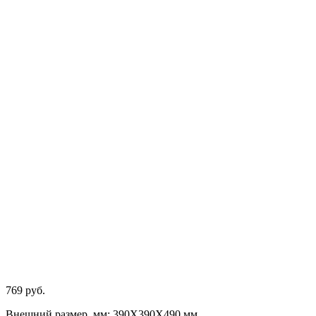
769
руб.
Внешний размер, мм: 390Х390Х490 мм