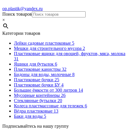
op.plastik@yandex.ru
Поиск товаров
×
Категории товаров
Лейки садовые пластиковые
5
Мешки для строительного мусора
2
Пластиковые ящики для овощей, фруктов, мяса, молока
31
Ящики для бутылок
6
Пластиковые канистры
32
Бидоны для воды, молочные
8
Пластиковые бочки
25
Пластиковые бочки БУ
4
Большие ёмкости от 300 литров
14
Мусорные контейнеры
26
Стеклянные бутылки
20
Колеса пластмассовые для тележек
6
Вёдра пластиковые
13
Баки для воды
5
Подписывайтесь на нашу группу