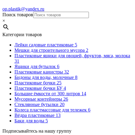
op.plastik@yandex.ru
Поиск товаров
×
Категории товаров
Лейки садовые пластиковые
5
Мешки для строительного мусора
2
Пластиковые ящики для овощей, фруктов, мяса, молока
31
Ящики для бутылок
6
Пластиковые канистры
32
Бидоны для воды, молочные
8
Пластиковые бочки
25
Пластиковые бочки БУ
4
Большие ёмкости от 300 литров
14
Мусорные контейнеры
26
Стеклянные бутылки
20
Колеса пластмассовые для тележек
6
Вёдра пластиковые
13
Баки для воды
5
Подписывайтесь на нашу группу