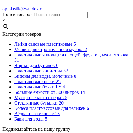
op.plastik@yandex.ru
Поиск товаров
×
Категории товаров
Лейки садовые пластиковые
5
Мешки для строительного мусора
2
Пластиковые ящики для овощей, фруктов, мяса, молока
31
Ящики для бутылок
6
Пластиковые канистры
32
Бидоны для воды, молочные
8
Пластиковые бочки
25
Пластиковые бочки БУ
4
Большие ёмкости от 300 литров
14
Мусорные контейнеры
26
Стеклянные бутылки
20
Колеса пластмассовые для тележек
6
Вёдра пластиковые
13
Баки для воды
5
Подписывайтесь на нашу группу