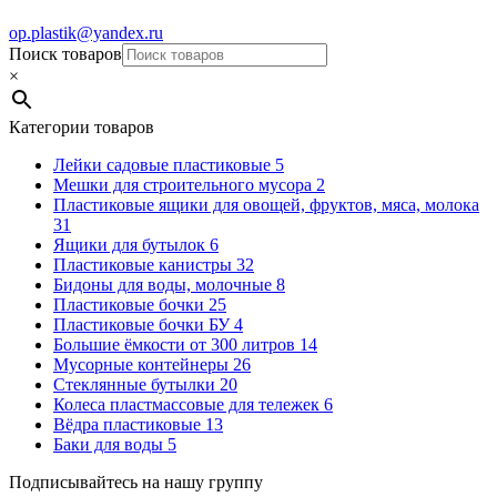
op.plastik@yandex.ru
Поиск товаров
×
Категории товаров
Лейки садовые пластиковые
5
Мешки для строительного мусора
2
Пластиковые ящики для овощей, фруктов, мяса, молока
31
Ящики для бутылок
6
Пластиковые канистры
32
Бидоны для воды, молочные
8
Пластиковые бочки
25
Пластиковые бочки БУ
4
Большие ёмкости от 300 литров
14
Мусорные контейнеры
26
Стеклянные бутылки
20
Колеса пластмассовые для тележек
6
Вёдра пластиковые
13
Баки для воды
5
Подписывайтесь на нашу группу