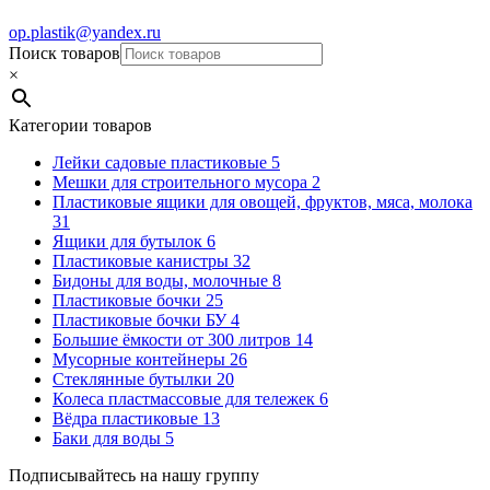
op.plastik@yandex.ru
Поиск товаров
×
Категории товаров
Лейки садовые пластиковые
5
Мешки для строительного мусора
2
Пластиковые ящики для овощей, фруктов, мяса, молока
31
Ящики для бутылок
6
Пластиковые канистры
32
Бидоны для воды, молочные
8
Пластиковые бочки
25
Пластиковые бочки БУ
4
Большие ёмкости от 300 литров
14
Мусорные контейнеры
26
Стеклянные бутылки
20
Колеса пластмассовые для тележек
6
Вёдра пластиковые
13
Баки для воды
5
Подписывайтесь на нашу группу