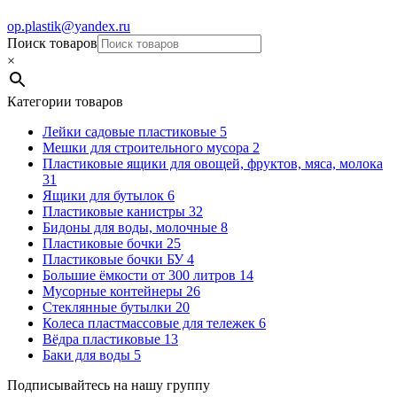
op.plastik@yandex.ru
Поиск товаров
×
Категории товаров
Лейки садовые пластиковые
5
Мешки для строительного мусора
2
Пластиковые ящики для овощей, фруктов, мяса, молока
31
Ящики для бутылок
6
Пластиковые канистры
32
Бидоны для воды, молочные
8
Пластиковые бочки
25
Пластиковые бочки БУ
4
Большие ёмкости от 300 литров
14
Мусорные контейнеры
26
Стеклянные бутылки
20
Колеса пластмассовые для тележек
6
Вёдра пластиковые
13
Баки для воды
5
Подписывайтесь на нашу группу