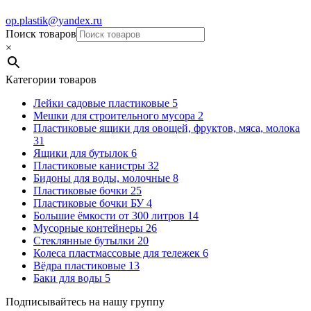
op.plastik@yandex.ru
Поиск товаров
×
Категории товаров
Лейки садовые пластиковые
5
Мешки для строительного мусора
2
Пластиковые ящики для овощей, фруктов, мяса, молока
31
Ящики для бутылок
6
Пластиковые канистры
32
Бидоны для воды, молочные
8
Пластиковые бочки
25
Пластиковые бочки БУ
4
Большие ёмкости от 300 литров
14
Мусорные контейнеры
26
Стеклянные бутылки
20
Колеса пластмассовые для тележек
6
Вёдра пластиковые
13
Баки для воды
5
Подписывайтесь на нашу группу