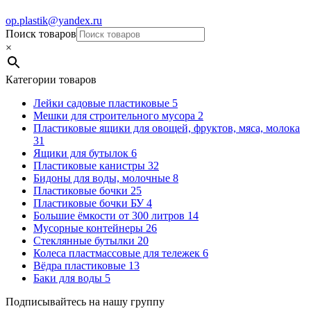
op.plastik@yandex.ru
Поиск товаров
×
Категории товаров
Лейки садовые пластиковые
5
Мешки для строительного мусора
2
Пластиковые ящики для овощей, фруктов, мяса, молока
31
Ящики для бутылок
6
Пластиковые канистры
32
Бидоны для воды, молочные
8
Пластиковые бочки
25
Пластиковые бочки БУ
4
Большие ёмкости от 300 литров
14
Мусорные контейнеры
26
Стеклянные бутылки
20
Колеса пластмассовые для тележек
6
Вёдра пластиковые
13
Баки для воды
5
Подписывайтесь на нашу группу