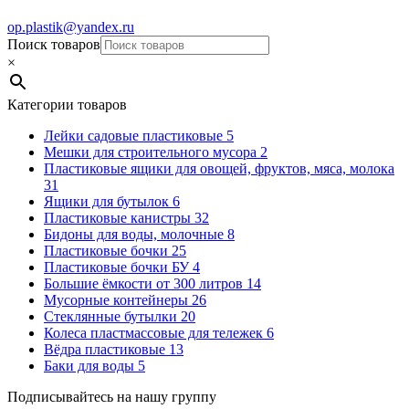
op.plastik@yandex.ru
Поиск товаров
×
Категории товаров
Лейки садовые пластиковые
5
Мешки для строительного мусора
2
Пластиковые ящики для овощей, фруктов, мяса, молока
31
Ящики для бутылок
6
Пластиковые канистры
32
Бидоны для воды, молочные
8
Пластиковые бочки
25
Пластиковые бочки БУ
4
Большие ёмкости от 300 литров
14
Мусорные контейнеры
26
Стеклянные бутылки
20
Колеса пластмассовые для тележек
6
Вёдра пластиковые
13
Баки для воды
5
Подписывайтесь на нашу группу