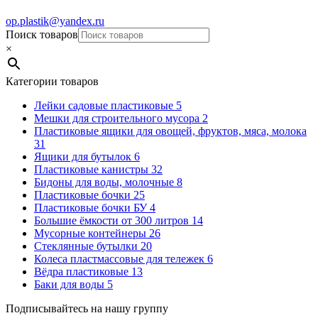
op.plastik@yandex.ru
Поиск товаров
×
Категории товаров
Лейки садовые пластиковые
5
Мешки для строительного мусора
2
Пластиковые ящики для овощей, фруктов, мяса, молока
31
Ящики для бутылок
6
Пластиковые канистры
32
Бидоны для воды, молочные
8
Пластиковые бочки
25
Пластиковые бочки БУ
4
Большие ёмкости от 300 литров
14
Мусорные контейнеры
26
Стеклянные бутылки
20
Колеса пластмассовые для тележек
6
Вёдра пластиковые
13
Баки для воды
5
Подписывайтесь на нашу группу