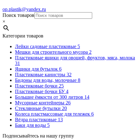
op.plastik@yandex.ru
Поиск товаров
×
Категории товаров
Лейки садовые пластиковые
5
Мешки для строительного мусора
2
Пластиковые ящики для овощей, фруктов, мяса, молока
31
Ящики для бутылок
6
Пластиковые канистры
32
Бидоны для воды, молочные
8
Пластиковые бочки
25
Пластиковые бочки БУ
4
Большие ёмкости от 300 литров
14
Мусорные контейнеры
26
Стеклянные бутылки
20
Колеса пластмассовые для тележек
6
Вёдра пластиковые
13
Баки для воды
5
Подписывайтесь на нашу группу