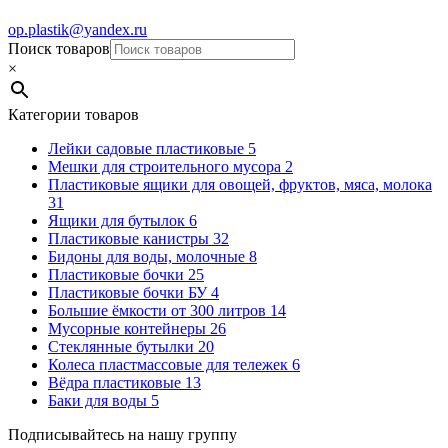
op.plastik@yandex.ru
Поиск товаров
×
Категории товаров
Лейки садовые пластиковые
5
Мешки для строительного мусора
2
Пластиковые ящики для овощей, фруктов, мяса, молока
31
Ящики для бутылок
6
Пластиковые канистры
32
Бидоны для воды, молочные
8
Пластиковые бочки
25
Пластиковые бочки БУ
4
Большие ёмкости от 300 литров
14
Мусорные контейнеры
26
Стеклянные бутылки
20
Колеса пластмассовые для тележек
6
Вёдра пластиковые
13
Баки для воды
5
Подписывайтесь на нашу группу