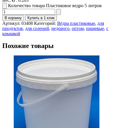
Вес, кг:
0.203
Количество товара Пластиковое ведро 5 литров
В корзину
Купить в 1 клик
Артикул:
03408
Категорий:
Вёдра пластиковые
,
для
продуктов
,
для солений
,
недорого
,
оптом
,
пищевые
,
с
крышкой
Похожие товары