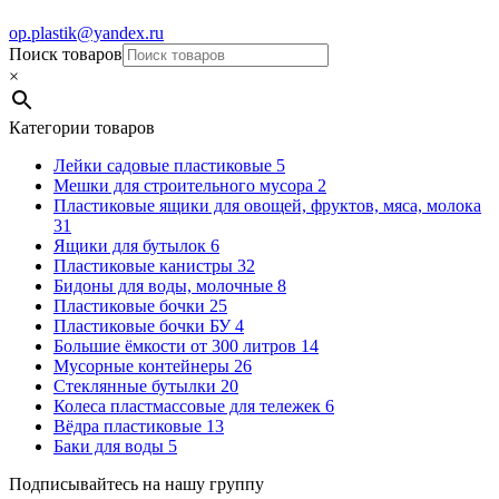
op.plastik@yandex.ru
Поиск товаров
×
Категории товаров
Лейки садовые пластиковые
5
Мешки для строительного мусора
2
Пластиковые ящики для овощей, фруктов, мяса, молока
31
Ящики для бутылок
6
Пластиковые канистры
32
Бидоны для воды, молочные
8
Пластиковые бочки
25
Пластиковые бочки БУ
4
Большие ёмкости от 300 литров
14
Мусорные контейнеры
26
Стеклянные бутылки
20
Колеса пластмассовые для тележек
6
Вёдра пластиковые
13
Баки для воды
5
Подписывайтесь на нашу группу