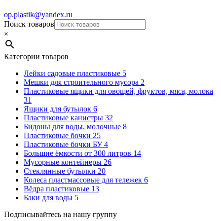
op.plastik@yandex.ru
Поиск товаров
×
Категории товаров
Лейки садовые пластиковые
5
Мешки для строительного мусора
2
Пластиковые ящики для овощей, фруктов, мяса, молока
31
Ящики для бутылок
6
Пластиковые канистры
32
Бидоны для воды, молочные
8
Пластиковые бочки
25
Пластиковые бочки БУ
4
Большие ёмкости от 300 литров
14
Мусорные контейнеры
26
Стеклянные бутылки
20
Колеса пластмассовые для тележек
6
Вёдра пластиковые
13
Баки для воды
5
Подписывайтесь на нашу группу