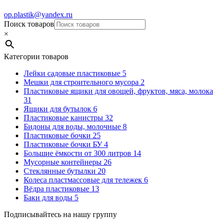
op.plastik@yandex.ru
Поиск товаров
×
Категории товаров
Лейки садовые пластиковые
5
Мешки для строительного мусора
2
Пластиковые ящики для овощей, фруктов, мяса, молока
31
Ящики для бутылок
6
Пластиковые канистры
32
Бидоны для воды, молочные
8
Пластиковые бочки
25
Пластиковые бочки БУ
4
Большие ёмкости от 300 литров
14
Мусорные контейнеры
26
Стеклянные бутылки
20
Колеса пластмассовые для тележек
6
Вёдра пластиковые
13
Баки для воды
5
Подписывайтесь на нашу группу