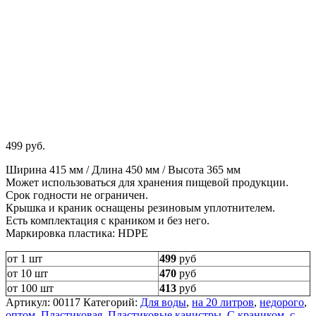
499
руб.
Ширина 415 мм / Длина 450 мм / Высота 365 мм
Может использоваться для хранения пищевой продукции.
Срок годности не ограничен.
Крышка и краник оснащены резиновым уплотнителем.
Есть комплектация с краником и без него.
Маркировка пластика: HDPE
от 1 шт
499
руб
от 10 шт
470
руб
от 100 шт
413
руб
Артикул:
00117
Категорий:
Для воды
,
на 20 литров
,
недорого
,
оптом
,
Пластиковая
,
Пластиковые канистры
,
С краником
,
с