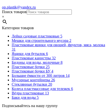
op.plastik@yandex.ru
Поиск товаров
×
Категории товаров
Лейки садовые пластиковые
5
Мешки для строительного мусора
2
Пластиковые ящики для овощей, фруктов, мяса, молока
31
Ящики для бутылок
6
Пластиковые канистры
32
Бидоны для воды, молочные
8
Пластиковые бочки
25
Пластиковые бочки БУ
4
Большие ёмкости от 300 литров
14
Мусорные контейнеры
26
Стеклянные бутылки
20
Колеса пластмассовые для тележек
6
Вёдра пластиковые
13
Баки для воды
5
Подписывайтесь на нашу группу