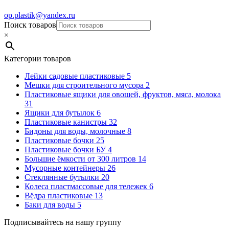
op.plastik@yandex.ru
Поиск товаров
×
Категории товаров
Лейки садовые пластиковые
5
Мешки для строительного мусора
2
Пластиковые ящики для овощей, фруктов, мяса, молока
31
Ящики для бутылок
6
Пластиковые канистры
32
Бидоны для воды, молочные
8
Пластиковые бочки
25
Пластиковые бочки БУ
4
Большие ёмкости от 300 литров
14
Мусорные контейнеры
26
Стеклянные бутылки
20
Колеса пластмассовые для тележек
6
Вёдра пластиковые
13
Баки для воды
5
Подписывайтесь на нашу группу