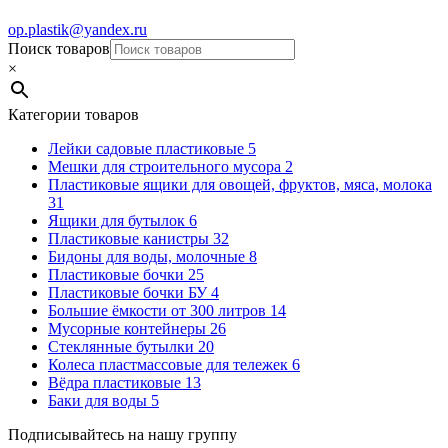
op.plastik@yandex.ru
Поиск товаров
×
Категории товаров
Лейки садовые пластиковые
5
Мешки для строительного мусора
2
Пластиковые ящики для овощей, фруктов, мяса, молока
31
Ящики для бутылок
6
Пластиковые канистры
32
Бидоны для воды, молочные
8
Пластиковые бочки
25
Пластиковые бочки БУ
4
Большие ёмкости от 300 литров
14
Мусорные контейнеры
26
Стеклянные бутылки
20
Колеса пластмассовые для тележек
6
Вёдра пластиковые
13
Баки для воды
5
Подписывайтесь на нашу группу