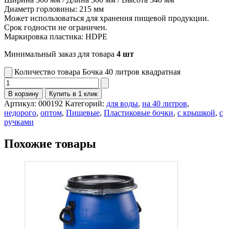
Диаметр горловины: 215 мм
Может использоваться для хранения пищевой продукции.
Срок годности не ограничен.
Маркировка пластика: HDPE
Минимальный заказ для товара
4 шт
Количество товара Бочка 40 литров квадратная
В корзину
Купить в 1 клик
Артикул:
000192
Категорий:
для воды
,
на 40 литров
,
недорого
,
оптом
,
Пищевые
,
Пластиковые бочки
,
с крышкой
,
с
ручками
Похожие товары