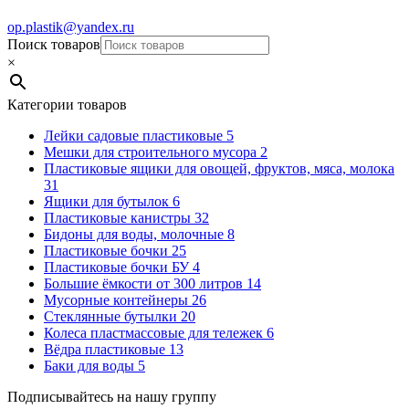
op.plastik@yandex.ru
Поиск товаров
×
Категории товаров
Лейки садовые пластиковые
5
Мешки для строительного мусора
2
Пластиковые ящики для овощей, фруктов, мяса, молока
31
Ящики для бутылок
6
Пластиковые канистры
32
Бидоны для воды, молочные
8
Пластиковые бочки
25
Пластиковые бочки БУ
4
Большие ёмкости от 300 литров
14
Мусорные контейнеры
26
Стеклянные бутылки
20
Колеса пластмассовые для тележек
6
Вёдра пластиковые
13
Баки для воды
5
Подписывайтесь на нашу группу