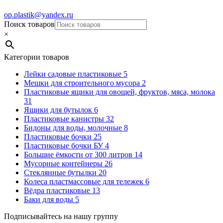
op.plastik@yandex.ru
Поиск товаров
×
Категории товаров
Лейки садовые пластиковые
5
Мешки для строительного мусора
2
Пластиковые ящики для овощей, фруктов, мяса, молока
31
Ящики для бутылок
6
Пластиковые канистры
32
Бидоны для воды, молочные
8
Пластиковые бочки
25
Пластиковые бочки БУ
4
Большие ёмкости от 300 литров
14
Мусорные контейнеры
26
Стеклянные бутылки
20
Колеса пластмассовые для тележек
6
Вёдра пластиковые
13
Баки для воды
5
Подписывайтесь на нашу группу