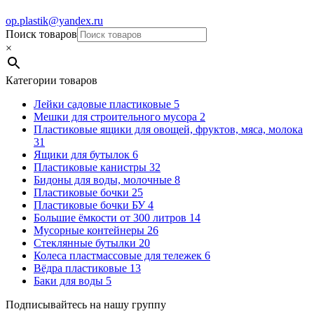
op.plastik@yandex.ru
Поиск товаров
×
Категории товаров
Лейки садовые пластиковые
5
Мешки для строительного мусора
2
Пластиковые ящики для овощей, фруктов, мяса, молока
31
Ящики для бутылок
6
Пластиковые канистры
32
Бидоны для воды, молочные
8
Пластиковые бочки
25
Пластиковые бочки БУ
4
Большие ёмкости от 300 литров
14
Мусорные контейнеры
26
Стеклянные бутылки
20
Колеса пластмассовые для тележек
6
Вёдра пластиковые
13
Баки для воды
5
Подписывайтесь на нашу группу