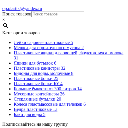
op.plastik@yandex.ru
Поиск товаров
×
Категории товаров
Лейки садовые пластиковые
5
Мешки для строительного мусора
2
Пластиковые ящики для овощей, фруктов, мяса, молока
31
Ящики для бутылок
6
Пластиковые канистры
32
Бидоны для воды, молочные
8
Пластиковые бочки
25
Пластиковые бочки БУ
4
Большие ёмкости от 300 литров
14
Мусорные контейнеры
26
Стеклянные бутылки
20
Колеса пластмассовые для тележек
6
Вёдра пластиковые
13
Баки для воды
5
Подписывайтесь на нашу группу